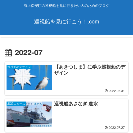
海上保安庁の巡視船を見に行きたい人のためのブログ
巡視船を見に行こう！.com
2022-07
【あきつしま】に学ぶ巡視船のデ
巡視船のデザイン
ザイン
2022.07.31
巡視船あさなぎ 進水
JCGニュース
2022.07.27