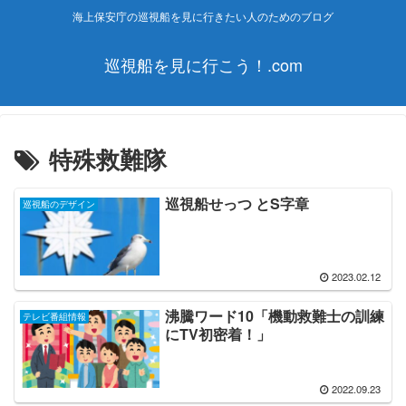
海上保安庁の巡視船を見に行きたい人のためのブログ
巡視船を見に行こう！.com
特殊救難隊
巡視船せっつ とS字章
巡視船のデザイン
2023.02.12
沸騰ワード10「機動救難士の訓練
テレビ番組情報
にTV初密着！」
2022.09.23