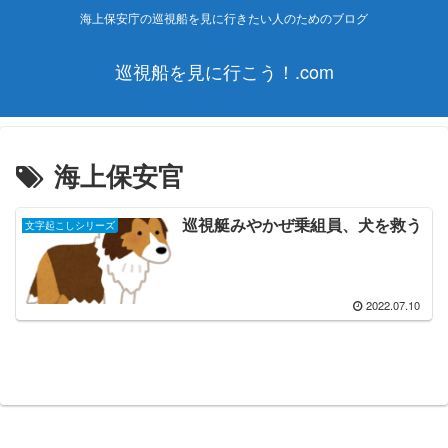
海上保安庁の巡視船を見に行きたい人のためのブログ
巡視船を見に行こう！.com
海上保安官
巡視艇みやかぜ乗組員、犬を救う
文字起こしシリーズ
2022.07.10